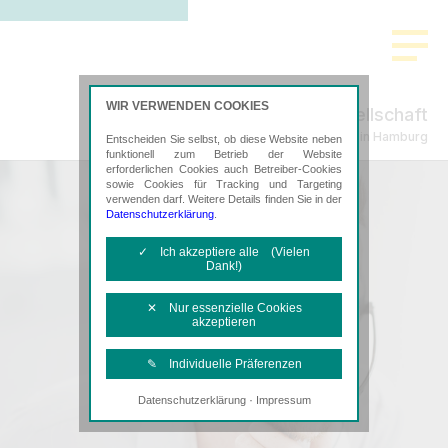
WIR VERWENDEN COOKIES
Steuerberatungsgesellschaft
Steuerberatung in Hamburg
Entscheiden Sie selbst, ob diese Website neben
funktionell zum Betrieb der Website
erforderlichen Cookies auch Betreiber-Cookies
sowie Cookies für Tracking und Targeting
verwenden darf. Weitere Details finden Sie in der
Datenschutzerklärung
.
✓ Ich akzeptiere alle (Vielen
Dank!)
✕ Nur essenzielle Cookies
akzeptieren
✎ Individuelle Präferenzen
·
Datenschutzerklärung
Impressum
Notwendige Cookies
Diese Cookies sind erforderlich, um die
grundlegende Funktionalität der Website