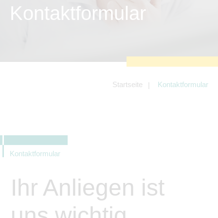
zu sichern.
Kontaktformular
Tracking- und Targeting-Cookies
Diese Cookies sind erforderlich, um
unsere Website auf Ihre Bedürfnisse hin
zu optimieren. Hierzu gehört eine
bedarfsgerechte Gestaltung und
fortlaufende Verbesserung unseres
Angebotes einschließlich der
Verknüpfung zu Social-Media-
Angeboten von z.B. Facebook und
Startseite
Kontaktformular
LinkedIn.
Betreibercookies
Diese Cookies sind erforderlich, um z.B.
Google Maps zu nutzen oder
eingebettete Videos abspielen zu
können.
Kontaktformular
Ihr Anliegen ist
uns wichtig.